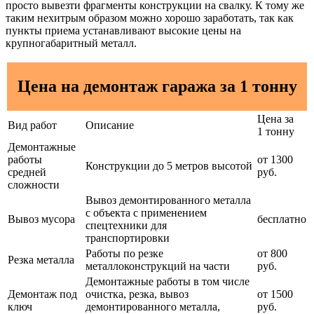
просто вывезти фрагменты конструкции на свалку. К тому же
таким нехитрым образом можно хорошо заработать, так как
пункты приема устанавливают высокие цены на
крупногабаритный металл.
Цена на демонтаж гаража за 1 тонну
Цена за
Вид работ
Описание
1 тонну
Демонтажные
работы
от 1300
Конструкции до 5 метров высотой
средней
руб.
сложности
Вывоз демонтированного металла
с объекта с применением
Вывоз мусора
бесплатно
спецтехники для
транспортировки
Работы по резке
от 800
Резка металла
металлоконструкций на части
руб.
Демонтажные работы в том числе
Демонтаж под
очистка, резка, вывоз
от 1500
ключ
демонтированного металла,
руб.