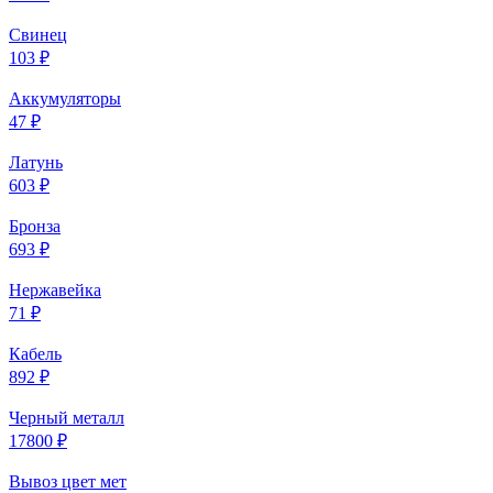
Свинец
103 ₽
Аккумуляторы
47 ₽
Латунь
603 ₽
Бронза
693 ₽
Нержавейка
71 ₽
Кабель
892 ₽
Черный металл
17800 ₽
Вывоз цвет мет