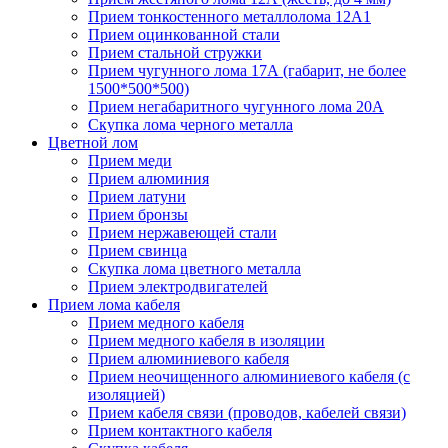
Прием тонкостенного металлолома 12А1
Прием оцинкованной стали
Прием стальной стружки
Прием чугунного лома 17А (габарит, не более
1500*500*500)
Прием негабаритного чугунного лома 20А
Скупка лома черного металла
Цветной лом
Прием меди
Прием алюминия
Прием латуни
Прием бронзы
Прием нержавеющей стали
Прием свинца
Скупка лома цветного металла
Прием электродвигателей
Прием лома кабеля
Прием медного кабеля
Прием медного кабеля в изоляции
Прием алюминиевого кабеля
Прием неочищенного алюминиевого кабеля (с
изоляцией)
Прием кабеля связи (проводов, кабелей связи)
Прием контактного кабеля