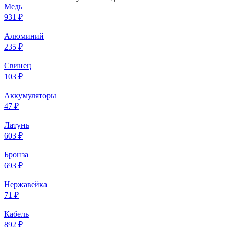
Медь
931 ₽
Алюминий
235 ₽
Свинец
103 ₽
Аккумуляторы
47 ₽
Латунь
603 ₽
Бронза
693 ₽
Нержавейка
71 ₽
Кабель
892 ₽