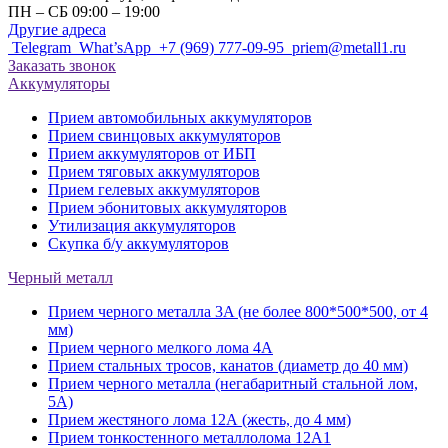
ПН – СБ 09:00 – 19:00
Другие адреса
Telegram
What’sApp
+7 (969) 777-09-95
priem@metall1.ru
Заказать звонок
Аккумуляторы
Прием автомобильных аккумуляторов
Прием свинцовых аккумуляторов
Прием аккумуляторов от ИБП
Прием тяговых аккумуляторов
Прием гелевых аккумуляторов
Прием эбонитовых аккумуляторов
Утилизация аккумуляторов
Скупка б/у аккумуляторов
Черный металл
Прием черного металла 3A (не более 800*500*500, от 4
мм)
Прием черного мелкого лома 4А
Прием стальных тросов, канатов (диаметр до 40 мм)
Прием черного металла (негабаритный стальной лом,
5A)
Прием жестяного лома 12А (жесть, до 4 мм)
Прием тонкостенного металлолома 12А1