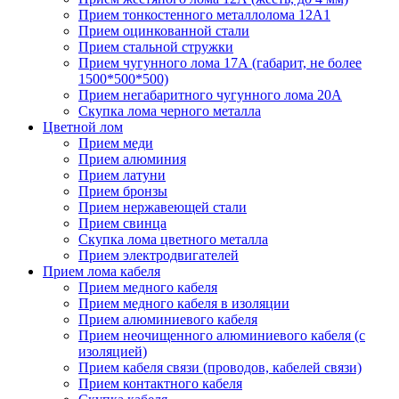
Прием тонкостенного металлолома 12А1
Прием оцинкованной стали
Прием стальной стружки
Прием чугунного лома 17А (габарит, не более
1500*500*500)
Прием негабаритного чугунного лома 20А
Скупка лома черного металла
Цветной лом
Прием меди
Прием алюминия
Прием латуни
Прием бронзы
Прием нержавеющей стали
Прием свинца
Скупка лома цветного металла
Прием электродвигателей
Прием лома кабеля
Прием медного кабеля
Прием медного кабеля в изоляции
Прием алюминиевого кабеля
Прием неочищенного алюминиевого кабеля (с
изоляцией)
Прием кабеля связи (проводов, кабелей связи)
Прием контактного кабеля