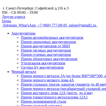
г. Санкт-Петербург, Cофийской д.116 к.3
ПН – СБ 09:00 – 19:00
Другие адреса
Цены
Telegram
What’sApp
+7 (969) 777-09-95
priem@metall1.ru
Аккумуляторы
Прием автомобильных аккумуляторов
Прием свинцовых аккумуляторов
Прием аккумуляторов от ИБП
Прием тяговых аккумуляторов
Прием гелевых аккумуляторов
Прием эбонитовых аккумуляторов
Утилизация аккумуляторов
Скупка б/у аккумуляторов
Черный металл
Прием черного металла 3A (не более 800*500*500, о
Прием черного мелкого лома 4А
Прием стальных тросов, канатов (диаметр до 40 мм)
Прием черного металла (негабаритный стальной ло
Прием жестяного лома 12А (жесть, до 4 мм)
Прием тонкостенного металлолома 12А1
Прием оцинкованной стали
Прием стальной стружки