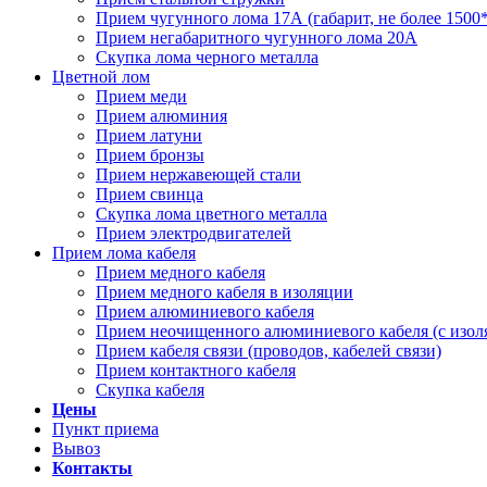
Прием чугунного лома 17А (габарит, не более 1500
Прием негабаритного чугунного лома 20А
Скупка лома черного металла
Цветной лом
Прием меди
Прием алюминия
Прием латуни
Прием бронзы
Прием нержавеющей стали
Прием свинца
Скупка лома цветного металла
Прием электродвигателей
Прием лома кабеля
Прием медного кабеля
Прием медного кабеля в изоляции
Прием алюминиевого кабеля
Прием неочищенного алюминиевого кабеля (с изол
Прием кабеля связи (проводов, кабелей связи)
Прием контактного кабеля
Скупка кабеля
Цены
Пункт приема
Вывоз
Контакты