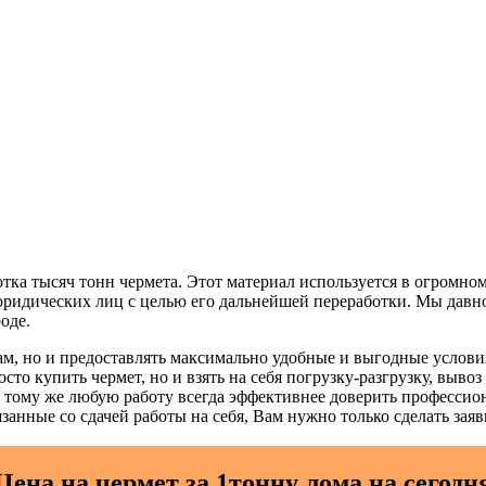
тка тысяч тонн чермета. Этот материал используется в огромно
юридических лиц с целью его дальнейшей переработки. Мы давно
оде.
м, но и предоставлять максимально удобные и выгодные условия
сто купить чермет, но и взять на себя погрузку-разгрузку, выво
тому же любую работу всегда эффективнее доверить профессиона
язанные со сдачей работы на себя, Вам нужно только сделать зая
Цена на чермет за 1тонну лома на сегодн