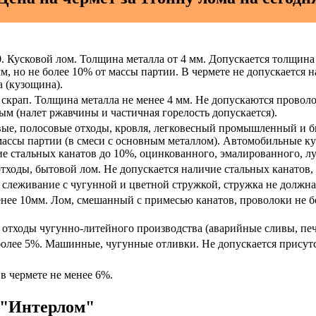
. Кусковой лом. Толщина металла от 4 мм. Допускается толщина 
, но не более 10% от массы партии. В чермете не допускается н
 (кузощина).
скрап. Толщина металла не менее 4 мм. Не допускаются проволо
м (налет ржавчины и частичная горелость допускается).
вые, полосовые отходы, кровля, легковесный промышленный и б
массы партии (в смеси с основным металлом). Автомобильные куз
е стальных канатов до 10%, оцинкованного, эмалированного, лу
ходы, бытовой лом. Не допускается наличие стальных канатов, 
 слеживание с чугунной и цветной стружкой, стружка не должн
нее 10мм. Лом, смешанный с примесью канатов, проволоки не б
 отходы чугунно-литейного производства (аварийные сливы, печн
более 5%. Машинные, чугунные отливки. Не допускается присутс
в чермете не менее 6%.
 "Интерлом"