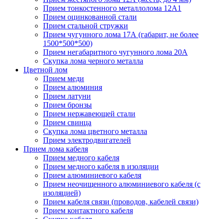
Прием тонкостенного металлолома 12А1
Прием оцинкованной стали
Прием стальной стружки
Прием чугунного лома 17А (габарит, не более
1500*500*500)
Прием негабаритного чугунного лома 20А
Скупка лома черного металла
Цветной лом
Прием меди
Прием алюминия
Прием латуни
Прием бронзы
Прием нержавеющей стали
Прием свинца
Скупка лома цветного металла
Прием электродвигателей
Прием лома кабеля
Прием медного кабеля
Прием медного кабеля в изоляции
Прием алюминиевого кабеля
Прием неочищенного алюминиевого кабеля (с
изоляцией)
Прием кабеля связи (проводов, кабелей связи)
Прием контактного кабеля