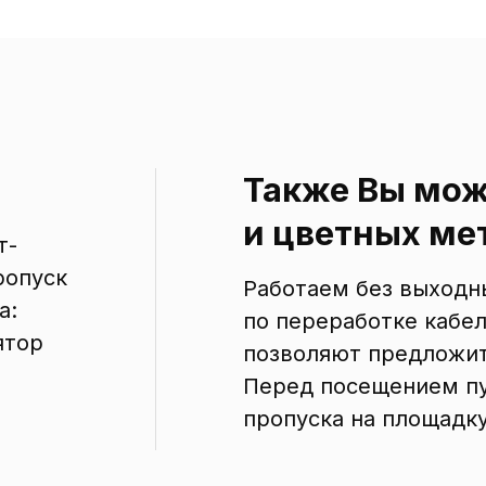
Также Вы мож
и цветных мет
т-
ропуск
Работаем без выходны
а:
по переработке кабел
ятор
позволяют предложит
Перед посещением пу
пропуска на площадк