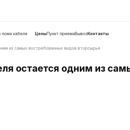
 лома кабеля
Цены
Пункт приема
Вывоз
Контакты
дним из самых востребованных видов вторсырья
еля остается одним из сам