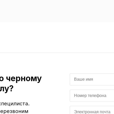
о черному
лу?
специлиста.
перезвоним