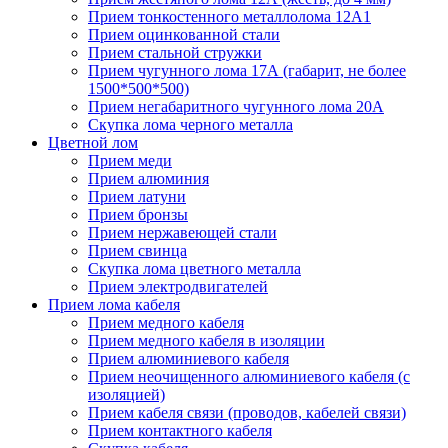
Прием тонкостенного металлолома 12А1
Прием оцинкованной стали
Прием стальной стружки
Прием чугунного лома 17А (габарит, не более
1500*500*500)
Прием негабаритного чугунного лома 20А
Скупка лома черного металла
Цветной лом
Прием меди
Прием алюминия
Прием латуни
Прием бронзы
Прием нержавеющей стали
Прием свинца
Скупка лома цветного металла
Прием электродвигателей
Прием лома кабеля
Прием медного кабеля
Прием медного кабеля в изоляции
Прием алюминиевого кабеля
Прием неочищенного алюминиевого кабеля (с
изоляцией)
Прием кабеля связи (проводов, кабелей связи)
Прием контактного кабеля