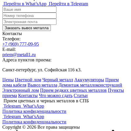
Перейти в What’sApp
Перейти в Telegram
Заказать вывоз металла
Контакты
Телефон:
+7 (969) 777-09-95
E-mail:
priem@metall1.ru
Адреса пунктов приема:
Санкт-петербург, ул. Софийская 116 к3.
Цены
Цветной лом
Черный металл
Аккумуляторы
Прием
лома кабеля
Вывоз металла
Демонтаж металлоконструкций
Электронный лом
Прием редких цветных металлов
Пункты
приема
Контакты
Что можно сдать
Статьи
Прием цветных и черных металлов в СПБ
Telegram
What’sApp
Политика конфиденциальности
Telegram
What’sApp
Политика конфиденциальности
Copyright © 2026 Все права защищены