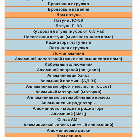
Бронзовая стружка
Бронзовые изделия
Лом латуни
Латунь ЛС-59
Латунь Л-63
Кусковая латунь (кусок от 0.5 мм)
Несортовая латунь (микс латунного лома)
Радиаторы латунные
Латунная стружка
Лом алюминия
Алюминий несортовой (микс аллюминиевого лома)
Кабельный аллюминий
Алюминий пищевой (пищевка)
Алюминиевая банка
Алюминий профиль (АД 31)
Аллюминиевые офсетные листы (офсет)
Алюминий моторный (моторка)
Аллюминиевые автомобильные номера
Алюминиевые радиаторы
Алюминиево - медные радиаторы
Алюминий (АМЦ)
Сплав АМГ
Алюминиевый кабель (чистый аллюминий)
Алюминиевые диски
Лом свинца