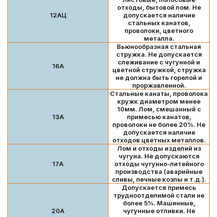
отходы, бытовой лом. Не
12АЦ
допускается наличие
стальных канатов,
проволоки, цветного
металла.
Вьюнообразная стальная
стружка. Не допускается
слеживание с чугунной и
16А
цветной стружкой, стружка
не должна быть горелой и
проржавленной.
Стальные канаты, проволока
кружк диаметром менее
10мм. Лом, смешанный с
13А
примесью канатов,
проволоки не более 20%. Не
допускается наличие
отходов цветных металлов.
Лом и отходы изделий из
чугуна. Не допускаются
17А
отходы чугунно-литейного
производства (аварийные
сливы, печные козлы и т.д.).
Допускается примесь
трудноотделимой стали не
более 5%. Машинные,
20А
чугунные отливки. Не