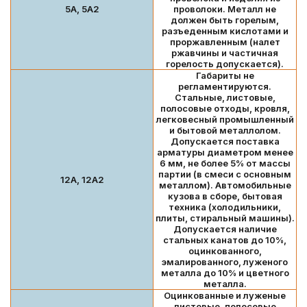
5А, 5А2
проволоки. Металл не
должен быть горелым,
разъеденным кислотами и
проржавленным (налет
ржавчины и частичная
горелость допускается).
Габариты не
регламентируются.
Стальные, листовые,
полосовые отходы, кровля,
легковесный промышленный
и бытовой металлолом.
Допускается поставка
арматуры диаметром менее
6 мм, не более 5% от массы
партии (в смеси с основным
12А, 12А2
металлом). Автомобильные
кузова в сборе, бытовая
техника (холодильники,
плиты, стиральный машины).
Допускается наличие
стальных канатов до 10%,
оцинкованного,
эмалированного, луженого
металла до 10% и цветного
металла.
Оцинкованные и луженые
листовые, полосовые