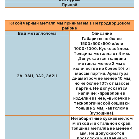
Припой
Какой черный металл мы принимаем в Петродворцовом
районе
Вид металлолома
Описание
Габариты не более
1500х500х500 и/или
1000х1000. Кусковой лом.
Толщина металла от 4 мм.
Допускается толщина
металла менее 2 мм в
количестве не более 5% от
массы партии. Арматура
3А, 3АН, 3А2, 3А2Н
диаметром не менее 10 мм,
но не более 10% от массы
партии. Не допускается
наличие: -проволоки и
изделий из нее; -высечки и
технологической обшивки
тоньше 2 мм; -автолома
(кузощина).
Негабаритные кусковые лом
м отходы и стальной скрап.
Толщина металла не менее 4
мм. Не допускаются
проволока и изделия из