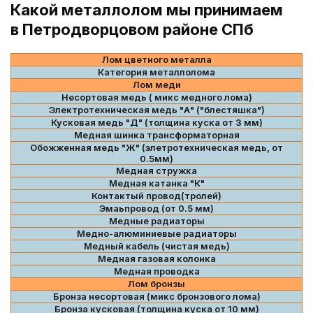
Какой металлолом мы принимаем
в Петродворцовом районе СПб
Лом цветного металла
Категория металлолома
Лом меди
Несортовая медь ( микс медного лома)
Электротехническая медь "А" ("блестяшка")
Кусковая медь "Д" (толщина куска от 3 мм)
Медная шинка трансформаторная
Обожженная медь "Ж" (элетротехническая медь, от
0.5мм)
Медная стружка
Медная катанка "К"
Контактый провод(тролей)
Эмаьпровод (от 0.5 мм)
Медные радиаторы
Медно-алюминиевые радиаторы
Медный кабель (чистая медь)
Медная газовая колонка
Медная проводка
Лом бронзы
Бронза несортовая (микс бронзового лома)
Бронза кусковая (толщина куска от 10 мм)