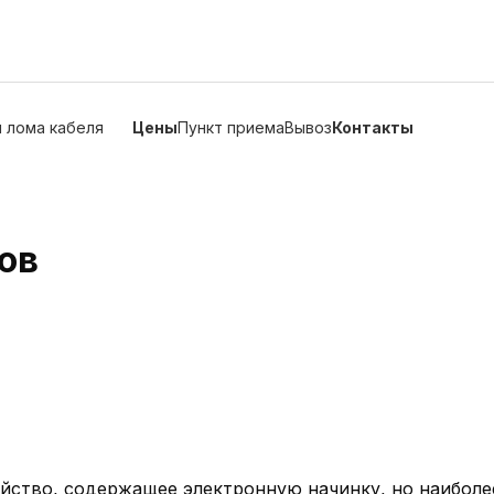
 лома кабеля
Цены
Пункт приема
Вывоз
Контакты
ов
ойство, содержащее электронную начинку, но наибол