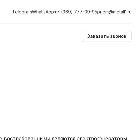
Telegram
What’sApp
+7 (969) 777-09-95
priem@metall1.ru
Заказать звонок
ее востребованными являются электрогенераторы