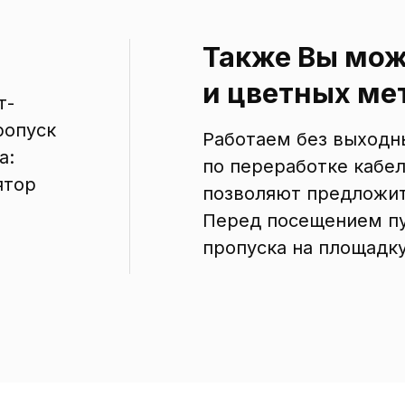
Также Вы мож
и цветных мет
т-
ропуск
Работаем без выходны
а:
по переработке кабел
ятор
позволяют предложит
Перед посещением пу
пропуска на площадк