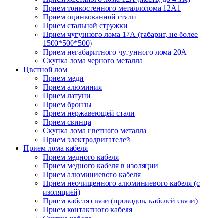
Прием тонкостенного металлолома 12А1
Прием оцинкованной стали
Прием стальной стружки
Прием чугунного лома 17А (габарит, не более
1500*500*500)
Прием негабаритного чугунного лома 20А
Скупка лома черного металла
Цветной лом
Прием меди
Прием алюминия
Прием латуни
Прием бронзы
Прием нержавеющей стали
Прием свинца
Скупка лома цветного металла
Прием электродвигателей
Прием лома кабеля
Прием медного кабеля
Прием медного кабеля в изоляции
Прием алюминиевого кабеля
Прием неочищенного алюминиевого кабеля (с
изоляцией)
Прием кабеля связи (проводов, кабелей связи)
Прием контактного кабеля