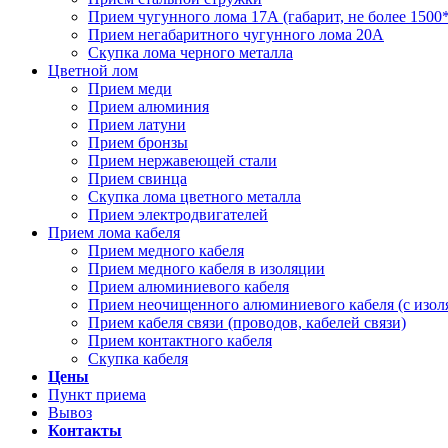
Прием чугунного лома 17А (габарит, не более 1500
Прием негабаритного чугунного лома 20А
Скупка лома черного металла
Цветной лом
Прием меди
Прием алюминия
Прием латуни
Прием бронзы
Прием нержавеющей стали
Прием свинца
Скупка лома цветного металла
Прием электродвигателей
Прием лома кабеля
Прием медного кабеля
Прием медного кабеля в изоляции
Прием алюминиевого кабеля
Прием неочищенного алюминиевого кабеля (с изол
Прием кабеля связи (проводов, кабелей связи)
Прием контактного кабеля
Скупка кабеля
Цены
Пункт приема
Вывоз
Контакты