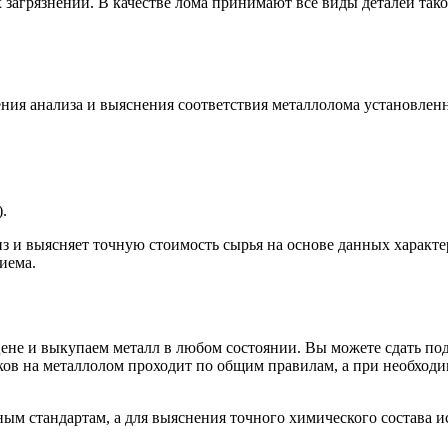
загрязнений. В качестве лома принимают все виды деталей таког
дения анализа и выяснения соответствия металлолома установ
.
з и выясняет точную стоимость сырья на основе данных характе
иема.
не и выкупаем металл в любом состоянии. Вы можете сдать по
ов на металлолом проходит по общим правилам, а при необходи
ым стандартам, а для выяснения точного химического состава 