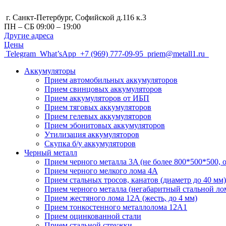
г. Санкт-Петербург, Cофийской д.116 к.3
ПН – СБ 09:00 – 19:00
Другие адреса
Цены
Telegram
What’sApp
+7 (969) 777-09-95
priem@metall1.ru
Аккумуляторы
Прием автомобильных аккумуляторов
Прием свинцовых аккумуляторов
Прием аккумуляторов от ИБП
Прием тяговых аккумуляторов
Прием гелевых аккумуляторов
Прием эбонитовых аккумуляторов
Утилизация аккумуляторов
Скупка б/у аккумуляторов
Черный металл
Прием черного металла 3A (не более 800*500*500, о
Прием черного мелкого лома 4А
Прием стальных тросов, канатов (диаметр до 40 мм)
Прием черного металла (негабаритный стальной ло
Прием жестяного лома 12А (жесть, до 4 мм)
Прием тонкостенного металлолома 12А1
Прием оцинкованной стали
Прием стальной стружки