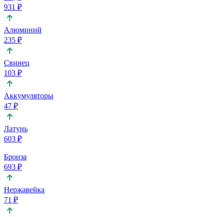
931 ₽
Алюминий
235 ₽
Свинец
103 ₽
Аккумуляторы
47 ₽
Латунь
603 ₽
Бронза
693 ₽
Нержавейка
71 ₽