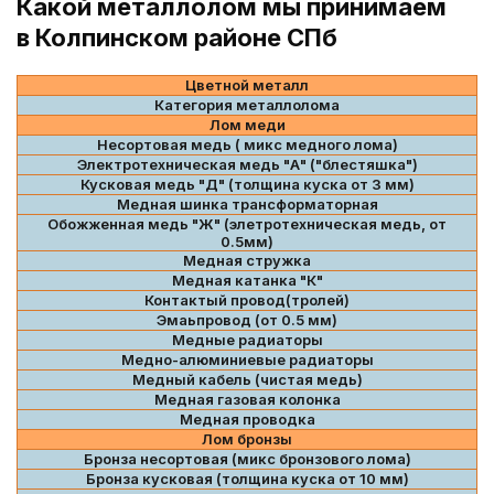
Какой металлолом мы принимаем
в Колпинском районе СПб
Цветной металл
Категория металлолома
Лом меди
Несортовая медь ( микс медного лома)
Электротехническая медь "А" ("блестяшка")
Кусковая медь "Д" (толщина куска от 3 мм)
Медная шинка трансформаторная
Обожженная медь "Ж" (элетротехническая медь, от
0.5мм)
Медная стружка
Медная катанка "К"
Контактый провод(тролей)
Эмаьпровод (от 0.5 мм)
Медные радиаторы
Медно-алюминиевые радиаторы
Медный кабель (чистая медь)
Медная газовая колонка
Медная проводка
Лом бронзы
Бронза несортовая (микс бронзового лома)
Бронза кусковая (толщина куска от 10 мм)