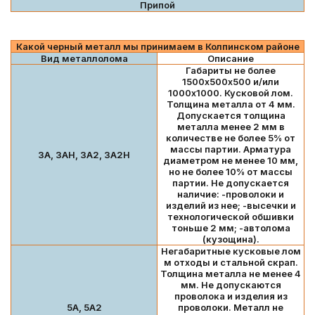
Припой
Какой черный металл мы принимаем в Колпинском районе
Вид металлолома
Описание
Габариты не более
1500х500х500 и/или
1000х1000. Кусковой лом.
Толщина металла от 4 мм.
Допускается толщина
металла менее 2 мм в
количестве не более 5% от
массы партии. Арматура
3А, 3АН, 3А2, 3А2Н
диаметром не менее 10 мм,
но не более 10% от массы
партии. Не допускается
наличие: -проволоки и
изделий из нее; -высечки и
технологической обшивки
тоньше 2 мм; -автолома
(кузощина).
Негабаритные кусковые лом
м отходы и стальной скрап.
Толщина металла не менее 4
мм. Не допускаются
проволока и изделия из
5А, 5А2
проволоки. Металл не