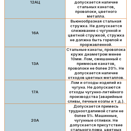
12АЦ
допускается наличие
стальных канатов,
проволоки, цветного
металла.
Вьюнообразная стальная
стружка. Не допускается
слеживание с чугунной и
16А
цветной стружкой, стружка
не должна быть горелой и
проржавленной.
Стальные канаты, проволока
кружк диаметром менее
10мм. Лом, смешанный с
13А
примесью канатов,
проволоки не более 20%. Не
допускается наличие
отходов цветных металлов.
Лом и отходы изделий из
чугуна. Не допускаются
17А
отходы чугунно-литейного
производства (аварийные
сливы, печные козлы и т.д.).
Допускается примесь
трудноотделимой стали не
более 5%. Машинные,
20А
чугунные отливки. Не
допускается присутствие
стального лома, цветных