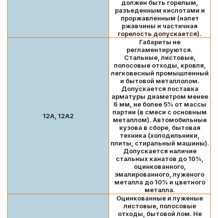
должен быть горелым,
разъеденным кислотами и
проржавленным (налет
ржавчины и частичная
горелость допускается).
Габариты не
регламентируются.
Стальные, листовые,
полосовые отходы, кровля,
легковесный промышленный
и бытовой металлолом.
Допускается поставка
арматуры диаметром менее
6 мм, не более 5% от массы
партии (в смеси с основным
12А, 12А2
металлом). Автомобильные
кузова в сборе, бытовая
техника (холодильники,
плиты, стиральный машины).
Допускается наличие
стальных канатов до 10%,
оцинкованного,
эмалированного, луженого
металла до 10% и цветного
металла.
Оцинкованные и луженые
листовые, полосовые
отходы, бытовой лом. Не