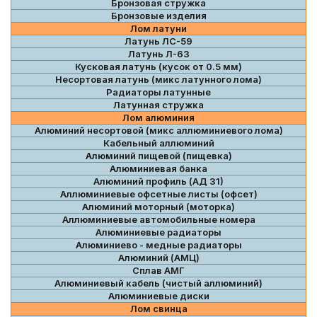
Бронзовая стружка
Бронзовые изделия
Лом латуни
Латунь ЛС-59
Латунь Л-63
Кусковая латунь (кусок от 0.5 мм)
Несортовая латунь (микс латунного лома)
Радиаторы латунные
Латунная стружка
Лом алюминия
Алюминий несортовой (микс аллюминиевого лома)
Кабельный аллюминий
Алюминий пищевой (пищевка)
Алюминиевая банка
Алюминий профиль (АД 31)
Аллюминиевые офсетные листы (офсет)
Алюминий моторный (моторка)
Аллюминиевые автомобильные номера
Алюминиевые радиаторы
Алюминиево - медные радиаторы
Алюминий (АМЦ)
Сплав АМГ
Алюминиевый кабель (чистый аллюминий)
Алюминиевые диски
Лом свинца