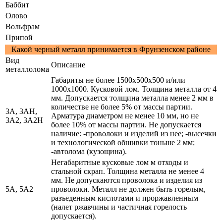
Баббит
Олово
Вольфрам
Припой
Какой черный металл принимается в Фрунзенском районе
Вид
Описание
металлолома
Габариты не более 1500х500х500 и/или
1000х1000. Кусковой лом. Толщина металла от 4
мм. Допускается толщина металла менее 2 мм в
количестве не более 5% от массы партии.
3А, 3АН,
Арматура диаметром не менее 10 мм, но не
3А2, 3А2Н
более 10% от массы партии. Не допускается
наличие: -проволоки и изделий из нее; -высечки
и технологической обшивки тоньше 2 мм;
-автолома (кузощина).
Негабаритные кусковые лом м отходы и
стальной скрап. Толщина металла не менее 4
мм. Не допускаются проволока и изделия из
5А, 5А2
проволоки. Металл не должен быть горелым,
разъеденным кислотами и проржавленным
(налет ржавчины и частичная горелость
допускается).