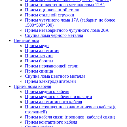
Прием тонкостенного металлолома 12А1
Прием оцинкованной стали
Прием стальной стружки
Прием чугунного лома 17А (габарит, не более
1500*500*500)
Прием негабаритного чугунного лома 20А
Скупка лома черного металла
Цветной лом
Прием меди
Прием алюминия
Прием латуни
Прием бронзы
Прием нержавеющей стали
Прием свинца
Скупка лома цветного металла
Прием электродвигателей
Прием лома кабеля
Прием медного кабеля
Прием медного кабеля в изоляции
Прием алюминиевого кабеля
Прием неочищенного алюминиевого кабеля (с
изоляцией)
Прием кабеля связи (проводов, кабелей связи)
Прием контактного кабеля