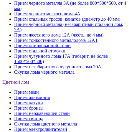
Прием черного металла 3A (не более 800*500*500, от 4
мм)
Прием черного мелкого лома 4А
Прием стальных тросов, канатов (диаметр до 40 мм)
Прием черного металла (негабаритный стальной лом,
5A)
Прием жестяного лома 12А (жесть, до 4 мм)
Прием тонкостенного металлолома 12А1
Прием оцинкованной стали
Прием стальной стружки
Прием чугунного лома 17А (габарит, не более
1500*500*500)
Прием негабаритного чугунного лома 20А
Скупка лома черного металла
Цветной лом
Прием меди
Прием алюминия
Прием латуни
Прием бронзы
Прием нержавеющей стали
Прием свинца
Скупка лома цветного металла
Прием электродвигателей