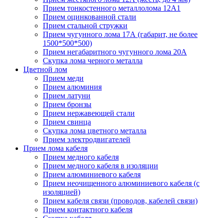
Прием тонкостенного металлолома 12А1
Прием оцинкованной стали
Прием стальной стружки
Прием чугунного лома 17А (габарит, не более
1500*500*500)
Прием негабаритного чугунного лома 20А
Скупка лома черного металла
Цветной лом
Прием меди
Прием алюминия
Прием латуни
Прием бронзы
Прием нержавеющей стали
Прием свинца
Скупка лома цветного металла
Прием электродвигателей
Прием лома кабеля
Прием медного кабеля
Прием медного кабеля в изоляции
Прием алюминиевого кабеля
Прием неочищенного алюминиевого кабеля (с
изоляцией)
Прием кабеля связи (проводов, кабелей связи)
Прием контактного кабеля