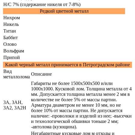
Н/С 7% (содержание никеля от 7-8%)
Редкий цветной металл
Нихром
Никель
Титан
Баббит
Олово
Вольфрам
Припой
Какой черный металл принимается в Петроградском районе
Вид
Описание
металлолома
Габариты не более 1500х500х500 и/или
1000х1000. Кусковой лом. Толщина металла от 4
мм. Допускается толщина металла менее 2 мм в
количестве не более 5% от массы партии.
3А, 3АН,
Арматура диаметром не менее 10 мм, но не
3А2, 3А2Н
более 10% от массы партии. Не допускается
наличие: -проволоки и изделий из нее; -высечки
и технологической обшивки тоньше 2 мм;
-автолома (кузощина).
Негабаритные кусковые лом м отходы и