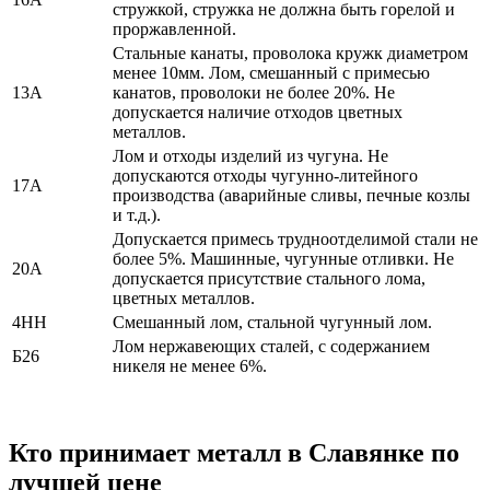
стружкой, стружка не должна быть горелой и
проржавленной.
Стальные канаты, проволока кружк диаметром
менее 10мм. Лом, смешанный с примесью
13А
канатов, проволоки не более 20%. Не
допускается наличие отходов цветных
металлов.
Лом и отходы изделий из чугуна. Не
допускаются отходы чугунно-литейного
17А
производства (аварийные сливы, печные козлы
и т.д.).
Допускается примесь трудноотделимой стали не
более 5%. Машинные, чугунные отливки. Не
20А
допускается присутствие стального лома,
цветных металлов.
4НН
Смешанный лом, стальной чугунный лом.
Лом нержавеющих сталей, с содержанием
Б26
никеля не менее 6%.
Кто принимает металл в Славянке по
лучшей цене