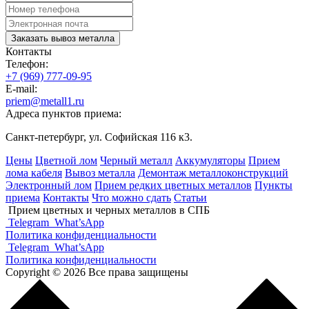
Заказать вывоз металла
Контакты
Телефон:
+7 (969) 777-09-95
E-mail:
priem@metall1.ru
Адреса пунктов приема:
Санкт-петербург, ул. Софийская 116 к3.
Цены
Цветной лом
Черный металл
Аккумуляторы
Прием
лома кабеля
Вывоз металла
Демонтаж металлоконструкций
Электронный лом
Прием редких цветных металлов
Пункты
приема
Контакты
Что можно сдать
Статьи
Прием цветных и черных металлов в СПБ
Telegram
What’sApp
Политика конфиденциальности
Telegram
What’sApp
Политика конфиденциальности
Copyright © 2026 Все права защищены