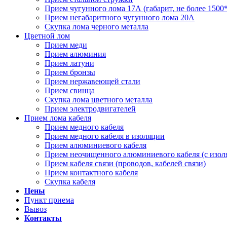
Прием чугунного лома 17А (габарит, не более 1500
Прием негабаритного чугунного лома 20А
Скупка лома черного металла
Цветной лом
Прием меди
Прием алюминия
Прием латуни
Прием бронзы
Прием нержавеющей стали
Прием свинца
Скупка лома цветного металла
Прием электродвигателей
Прием лома кабеля
Прием медного кабеля
Прием медного кабеля в изоляции
Прием алюминиевого кабеля
Прием неочищенного алюминиевого кабеля (с изол
Прием кабеля связи (проводов, кабелей связи)
Прием контактного кабеля
Скупка кабеля
Цены
Пункт приема
Вывоз
Контакты