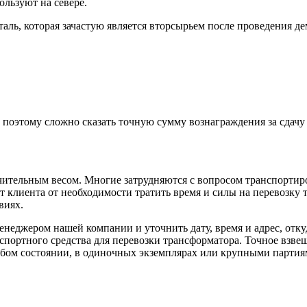
ользуют на севере.
таль, которая зачастую является вторсырьем после проведения д
 поэтому сложно сказать точную сумму вознаграждения за сдачу 
чительным весом. Многие затрудняются с вопросом транспортир
ит клиента от необходимости тратить время и силы на перевозк
виях.
менеджером нашей компании и уточнить дату, время и адрес, отк
ранспортного средства для перевозки трансформатора. Точное вз
бом состоянии, в одиночных экземплярах или крупными партия