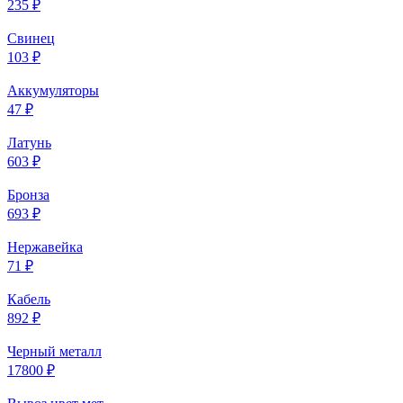
235 ₽
Свинец
103 ₽
Аккумуляторы
47 ₽
Латунь
603 ₽
Бронза
693 ₽
Нержавейка
71 ₽
Кабель
892 ₽
Черный металл
17800 ₽