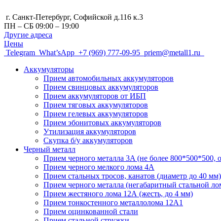
г. Санкт-Петербург, Cофийской д.116 к.3
ПН – СБ 09:00 – 19:00
Другие адреса
Цены
Telegram
What’sApp
+7 (969) 777-09-95
priem@metall1.ru
Аккумуляторы
Прием автомобильных аккумуляторов
Прием свинцовых аккумуляторов
Прием аккумуляторов от ИБП
Прием тяговых аккумуляторов
Прием гелевых аккумуляторов
Прием эбонитовых аккумуляторов
Утилизация аккумуляторов
Скупка б/у аккумуляторов
Черный металл
Прием черного металла 3A (не более 800*500*500, о
Прием черного мелкого лома 4А
Прием стальных тросов, канатов (диаметр до 40 мм)
Прием черного металла (негабаритный стальной ло
Прием жестяного лома 12А (жесть, до 4 мм)
Прием тонкостенного металлолома 12А1
Прием оцинкованной стали
Прием стальной стружки