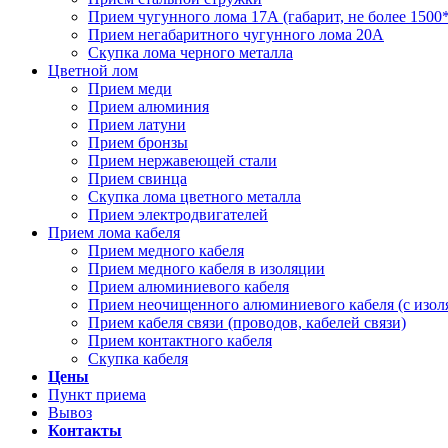
Прием чугунного лома 17А (габарит, не более 1500
Прием негабаритного чугунного лома 20А
Скупка лома черного металла
Цветной лом
Прием меди
Прием алюминия
Прием латуни
Прием бронзы
Прием нержавеющей стали
Прием свинца
Скупка лома цветного металла
Прием электродвигателей
Прием лома кабеля
Прием медного кабеля
Прием медного кабеля в изоляции
Прием алюминиевого кабеля
Прием неочищенного алюминиевого кабеля (с изол
Прием кабеля связи (проводов, кабелей связи)
Прием контактного кабеля
Скупка кабеля
Цены
Пункт приема
Вывоз
Контакты