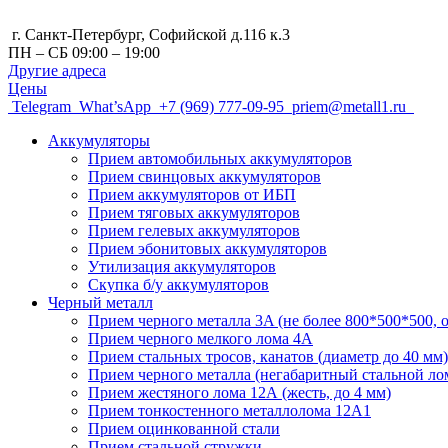
г. Санкт-Петербург, Cофийской д.116 к.3
ПН – СБ 09:00 – 19:00
Другие адреса
Цены
Telegram
What’sApp
+7 (969) 777-09-95
priem@metall1.ru
Аккумуляторы
Прием автомобильных аккумуляторов
Прием свинцовых аккумуляторов
Прием аккумуляторов от ИБП
Прием тяговых аккумуляторов
Прием гелевых аккумуляторов
Прием эбонитовых аккумуляторов
Утилизация аккумуляторов
Скупка б/у аккумуляторов
Черный металл
Прием черного металла 3A (не более 800*500*500, о
Прием черного мелкого лома 4А
Прием стальных тросов, канатов (диаметр до 40 мм)
Прием черного металла (негабаритный стальной ло
Прием жестяного лома 12А (жесть, до 4 мм)
Прием тонкостенного металлолома 12А1
Прием оцинкованной стали
Прием стальной стружки