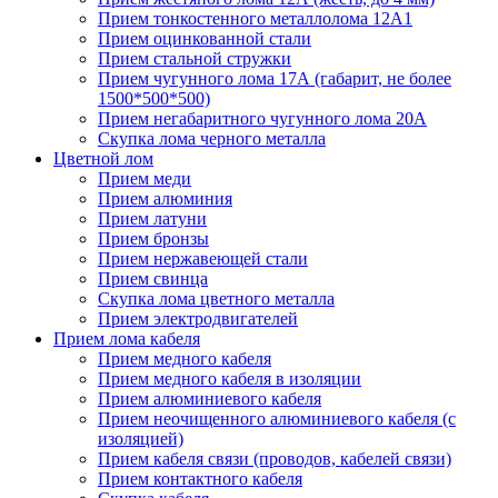
Прием тонкостенного металлолома 12А1
Прием оцинкованной стали
Прием стальной стружки
Прием чугунного лома 17А (габарит, не более
1500*500*500)
Прием негабаритного чугунного лома 20А
Скупка лома черного металла
Цветной лом
Прием меди
Прием алюминия
Прием латуни
Прием бронзы
Прием нержавеющей стали
Прием свинца
Скупка лома цветного металла
Прием электродвигателей
Прием лома кабеля
Прием медного кабеля
Прием медного кабеля в изоляции
Прием алюминиевого кабеля
Прием неочищенного алюминиевого кабеля (с
изоляцией)
Прием кабеля связи (проводов, кабелей связи)
Прием контактного кабеля