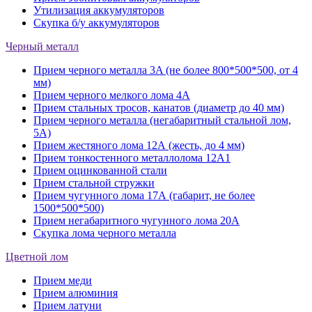
Утилизация аккумуляторов
Скупка б/у аккумуляторов
Черный металл
Прием черного металла 3A (не более 800*500*500, от 4
мм)
Прием черного мелкого лома 4А
Прием стальных тросов, канатов (диаметр до 40 мм)
Прием черного металла (негабаритный стальной лом,
5A)
Прием жестяного лома 12А (жесть, до 4 мм)
Прием тонкостенного металлолома 12А1
Прием оцинкованной стали
Прием стальной стружки
Прием чугунного лома 17А (габарит, не более
1500*500*500)
Прием негабаритного чугунного лома 20А
Скупка лома черного металла
Цветной лом
Прием меди
Прием алюминия
Прием латуни