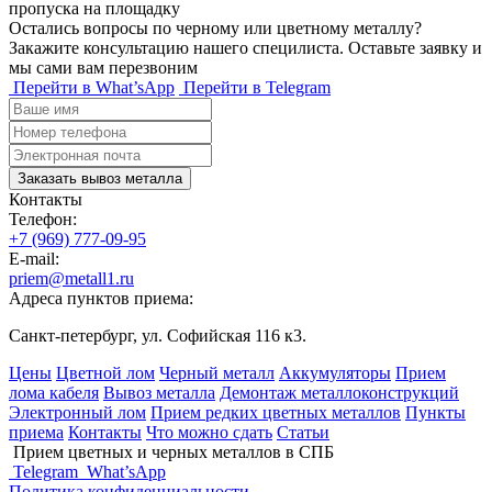
пропуска на площадку
Остались вопросы по черному или цветному металлу?
Закажите консультацию нашего специлиста. Оставьте заявку и
мы сами вам перезвоним
Перейти в What’sApp
Перейти в Telegram
Заказать вывоз металла
Контакты
Телефон:
+7 (969) 777-09-95
E-mail:
priem@metall1.ru
Адреса пунктов приема:
Санкт-петербург, ул. Софийская 116 к3.
Цены
Цветной лом
Черный металл
Аккумуляторы
Прием
лома кабеля
Вывоз металла
Демонтаж металлоконструкций
Электронный лом
Прием редких цветных металлов
Пункты
приема
Контакты
Что можно сдать
Статьи
Прием цветных и черных металлов в СПБ
Telegram
What’sApp
Политика конфиденциальности